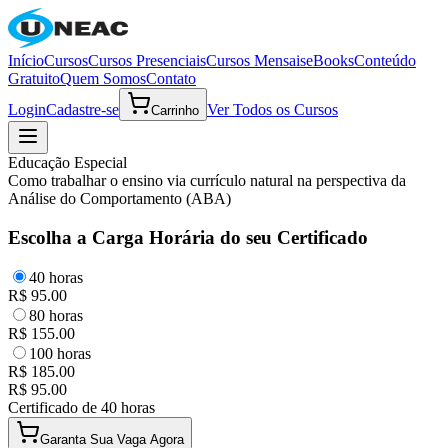
Início
Cursos
Cursos Presenciais
Cursos Mensais
eBooks
Conteúdo
Gratuito
Quem Somos
Contato
Login
Cadastre-se
Ver Todos os Cursos
Carrinho
Educação Especial
Como trabalhar o ensino via currículo natural na perspectiva da
Análise do Comportamento (ABA)
Escolha a Carga Horária do seu Certificado
40
horas
R$
95.00
80
horas
R$
155.00
100
horas
R$
185.00
R$
95.00
Certificado de
40
horas
Garanta Sua Vaga Agora